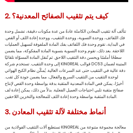
2. كيف يتم تثقيب الصفائح المعدنية؟
تتألف آلة تثقيب المعادن الكاملة عادةً من عدة مكونات دقيقة، تشمل وحدة
فك اللفائف، ووحدة التسوية، ووحدة التثقيب، ووحدة إعادة اللف أو القص.
في البداية، تقوم وحدة فك اللفائف بفك المادة الملفوفة لتسهيل العمليات
اللاحقة. بعد ذلك، تقوم وحدة التسوية بتسوية المادة المفكوكة، مما يضمن
سطحًا أملسًا ويحسن دقة التثقيب اللاحق. ثم تُنقل المادة المسوّاة تلقائيًا
إلى وحدة التثقيب. تستخدم شركة KINGREAL قوالب DC53 المتينة لضمان
دقة عالية في التثقيب حتى عند السرعات العالية. يُمكّن نظام الكبح الهوائي
لوحدة التثقيب من التثقيب السريع والفعال، مما يضمن جودة كل ثقب.
أخيرًا، يمكن قص المادة المعدنية المثقبة بدقة بواسطة وحدة القص لإنتاج
صفائح مثقبة تلبي احتياجات العميل الفعلية. بدلاً من ذلك، يمكن إعادة لف
المادة المثقبة بواسطة وحدة إعادة اللف للمعالجة والتخزين اللاحقين.
3. أنماط مختلفة لآلة تثقيب المعادن
تستطيع آلات التثقيب الفولاذية من KINGREAL معالجة مجموعة متنوعة من