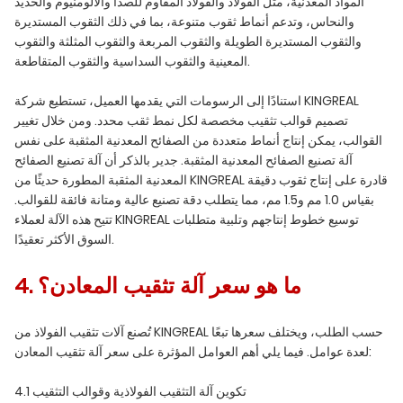
المواد المعدنية، مثل الفولاذ والفولاذ المقاوم للصدأ والألومنيوم والحديد
والنحاس، وتدعم أنماط ثقوب متنوعة، بما في ذلك الثقوب المستديرة
والثقوب المستديرة الطويلة والثقوب المربعة والثقوب المثلثة والثقوب
المعينية والثقوب السداسية والثقوب المتقاطعة.
استنادًا إلى الرسومات التي يقدمها العميل، تستطيع شركة KINGREAL
تصميم قوالب تثقيب مخصصة لكل نمط ثقب محدد. ومن خلال تغيير
القوالب، يمكن إنتاج أنماط متعددة من الصفائح المعدنية المثقبة على نفس
آلة تصنيع الصفائح المعدنية المثقبة. جدير بالذكر أن آلة تصنيع الصفائح
المعدنية المثقبة المطورة حديثًا من KINGREAL قادرة على إنتاج ثقوب دقيقة
بقياس 1.0 مم و1.5 مم، مما يتطلب دقة تصنيع عالية ومتانة فائقة للقوالب.
تتيح هذه الآلة لعملاء KINGREAL توسيع خطوط إنتاجهم وتلبية متطلبات
السوق الأكثر تعقيدًا.
4. ما هو سعر آلة تثقيب المعادن؟
تُصنع آلات تثقيب الفولاذ من KINGREAL حسب الطلب، ويختلف سعرها تبعًا
لعدة عوامل. فيما يلي أهم العوامل المؤثرة على سعر آلة تثقيب المعادن:
4.1 تكوين آلة التثقيب الفولاذية وقوالب التثقيب