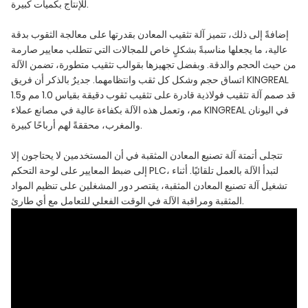
للإنتاج بكميات كبيرة.
إضافةً إلى ذلك، تتميز آلة تثقيب المعادن بقدرتها على معالجة الثقوب بدقة
عالية، ما يجعلها مناسبةً بشكلٍ خاص للمجالات التي تتطلب معايير صارمة
من حيث الحجم والدقة. وبفضل تجهيزها بقوالب تثقيب متطورة، تضمن الآلة
اتساق حجم وشكل كل ثقب وانتظامهما. جديرٌ بالذكر أن فريق KINGREAL
قد صمم آلة تثقيب فولاذية قادرة على تثقيب ثقوب دقيقة بقياس 1.0 مم و1.5
مم، وتعمل هذه الآلة بكفاءة عالية في مصانع عملاء KINGREAL في اليونان
والمغرب، محققةً لهم أرباحًا كبيرة.
تتجلى أتمتة آلة تصنيع المعادن المثقبة في أن المستخدمين لا يحتاجون إلا
إلى ضبط المعايير على لوحة التحكم PLC، لتبدأ الآلة بالعمل تلقائيًا. أثناء
تشغيل آلة تصنيع المعادن المثقبة، يقتصر دور المشغلين على تنظيم المواد
المثقبة ومراقبة الآلة في الوقت الفعلي للتعامل مع أي طارئ.