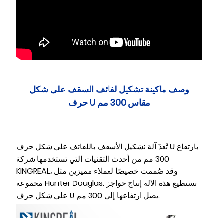
وصف ماكينة تشكيل لفائف السقف على شكل
حرف U مقاس 300 مم
تُعدّ آلة تشكيل الأسقف باللفائف على شكل حرف U بارتفاع
300 مم من أحدث التقنيات التي تستخدمها شركة
KINGREAL، وقد صُممت خصيصًا لعملاء مميزين مثل
مجموعة Hunter Douglas. تستطيع هذه الآلة إنتاج حواجز
على شكل حرف U يصل ارتفاعها إلى 300 مم.