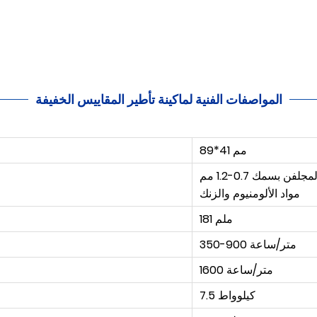
المواصفات الفنية لماكينة تأطير المقاييس الخفيفة
89*41 مم
شريط من مواد الحديد المجلفن بسمك 0.7-1.2 مم (G300-G550)، شريط من
مواد الألومنيوم والزنك
181 ملم
350-900 متر/ساعة
1600 متر/ساعة
7.5 كيلوواط