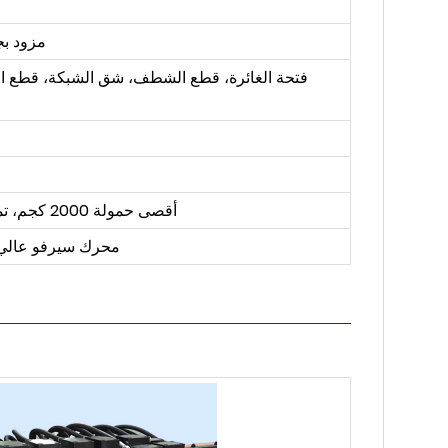
مزود بج
فتحة الغائرة، قطع الشطف، شق الشبكة، قطع ال
أقصى حمولة 2000 كجم، تمدد هيدروليكي أوتوماتيكي
محرك سيرفو عالي الدقة ب